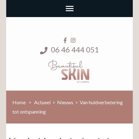
06 46 444 051
Home
>
Actueel
>
Nieuws
>
Van huidverbetering
tot ontspanning