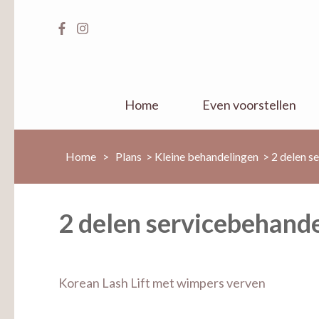
Home
Even voorstellen
Home
>
Plans
>
Kleine behandelingen
>
2 delen s
2 delen servicebehand
Bericht
Korean Lash Lift met wimpers verven
navigatie