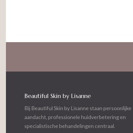
Beautiful Skin by Lisanne
Bij Beautiful Skin by Lisanne staan persoonlijke
aandacht, professionele huidverbetering en
specialistische behandelingen centraal.