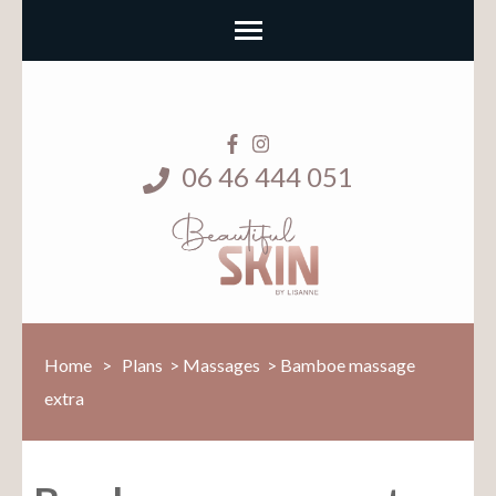
06 46 444 051
Home
>
Plans
>
Massages
>
Bamboe massage
extra