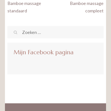
Bericht
Bamboe massage
Bamboe massage
navigatie
standaard
compleet
Zoeken
naar:
Mijn Facebook pagina