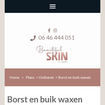
06 46 444 051
Home
>
Plans
>
Ontharen
>
Borst en buik waxen
Borst en buik waxen