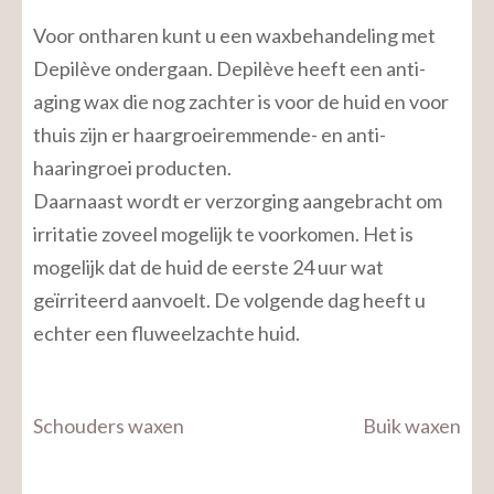
Voor ontharen kunt u een waxbehandeling met
Depilève ondergaan. Depilève heeft een anti-
aging wax die nog zachter is voor de huid en voor
thuis zijn er haargroeiremmende- en anti-
haaringroei producten.
Daarnaast wordt er verzorging aangebracht om
irritatie zoveel mogelijk te voorkomen. Het is
mogelijk dat de huid de eerste 24 uur wat
geïrriteerd aanvoelt. De volgende dag heeft u
echter een fluweelzachte huid.
Bericht
Schouders waxen
Buik waxen
navigatie