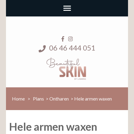
06 46 444 051
Home
>
Plans
>
Ontharen
>
Hele armen waxen
Hele armen waxen