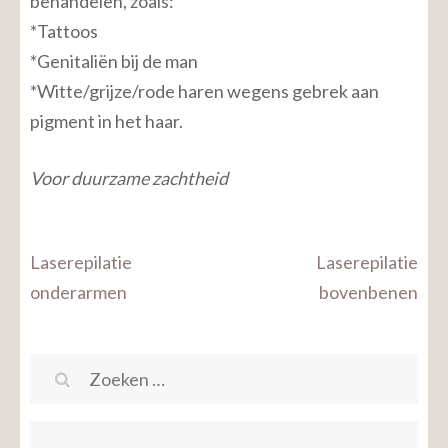
behandelen, zoals:
*Tattoos
*Genitaliën bij de man
*Witte/grijze/rode haren wegens gebrek aan
pigment in het haar.
Voor duurzame zachtheid
Bericht
Laserepilatie
Laserepilatie
navigatie
onderarmen
bovenbenen
Zoeken
naar: