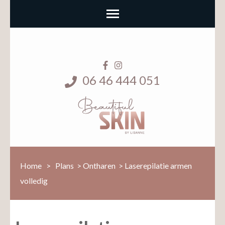
06 46 444 051
Home
>
Plans
>
Ontharen
>
Laserepilatie armen
volledig