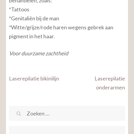
behandelen, zoals:
*Tattoos
*Genitaliën bij de man
*Witte/grijze/rode haren wegens gebrek aan
pigment in het haar.
Voor duurzame zachtheid
Bericht
Laserepilatie bikinilijn
Laserepilatie
navigatie
onderarmen
Zoeken
naar: