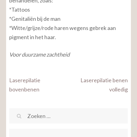
behandelen, zoals:
*Tattoos
*Genitaliën bij de man
*Witte/grijze/rode haren wegens gebrek aan
pigment in het haar.
Voor duurzame zachtheid
Bericht
Laserepilatie
Laserepilatie benen
navigatie
bovenbenen
volledig
Zoeken
naar: