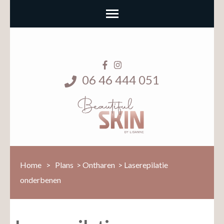
06 46 444 051
Home
>
Plans
>
Ontharen
>
Laserepilatie
onderbenen