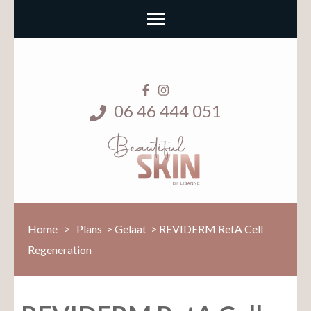
06 46 444 051
Home
>
Plans
>
Gelaat
>
REVIDERM RetA Cell
Regeneration