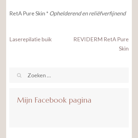
RetA Pure Skin *
Ophelderend en reliëfverfijnend
Bericht
Laserepilatie buik
REVIDERM RetA Pure
navigatie
Skin
Zoeken
naar:
Mijn Facebook pagina