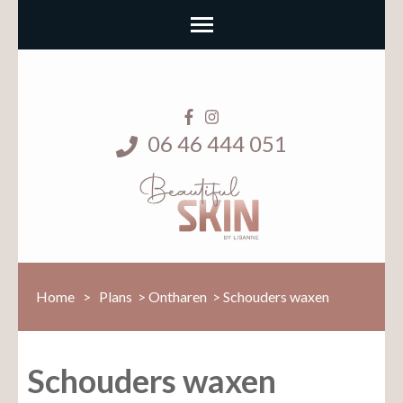
06 46 444 051
Home
>
Plans
>
Ontharen
>
Schouders waxen
Schouders waxen