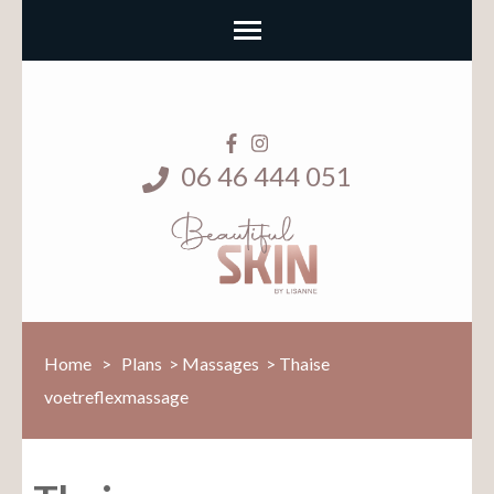
06 46 444 051
Home
>
Plans
>
Massages
>
Thaise
voetreflexmassage