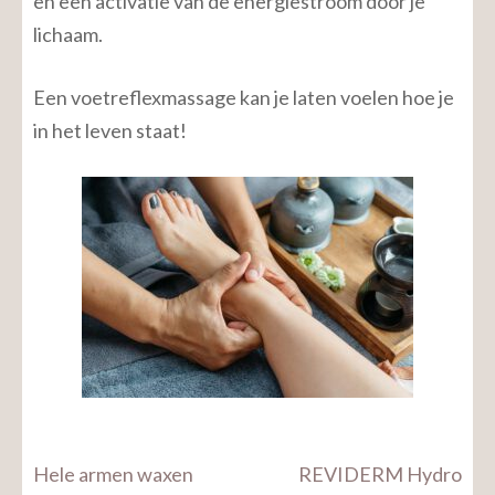
en een activatie van de energiestroom door je
lichaam.
Een voetreflexmassage kan je laten voelen hoe je
in het leven staat!
Bericht
Hele armen waxen
REVIDERM Hydro