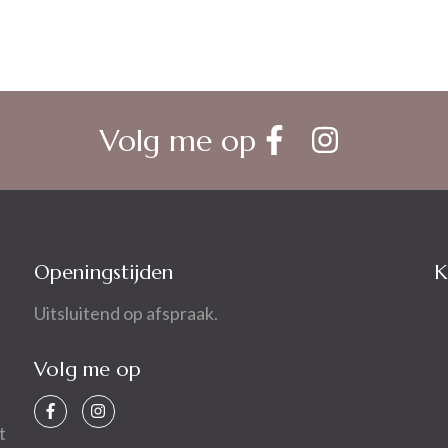
Volg me op
Openingstijden
K
Uitsluitend op afspraak.
Volg me op
t