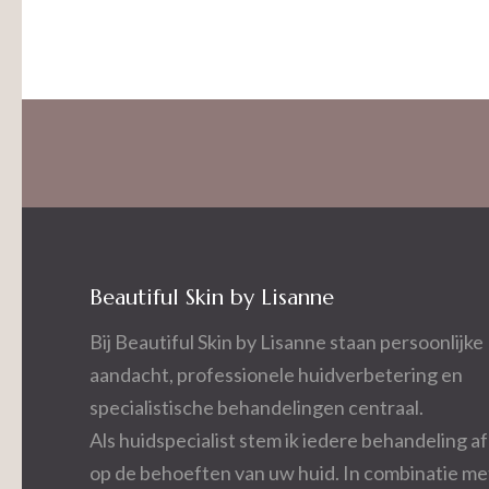
Beautiful Skin by Lisanne
Bij Beautiful Skin by Lisanne staan persoonlijke
aandacht, professionele huidverbetering en
specialistische behandelingen centraal.
Als huidspecialist stem ik iedere behandeling af
op de behoeften van uw huid. In combinatie me